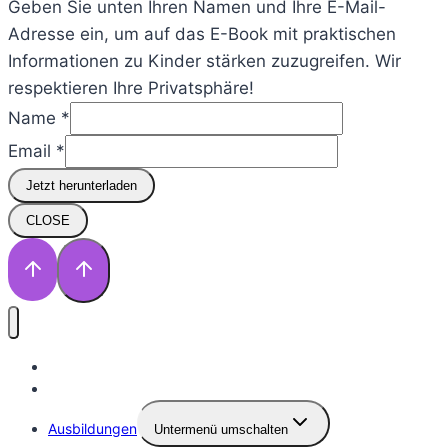
Geben Sie unten Ihren Namen und Ihre E-Mail-
Adresse ein, um auf das E-Book mit praktischen
Informationen zu Kinder stärken zuzugreifen. Wir
respektieren Ihre Privatsphäre!
Name
Name
*
um
Email
*
Sie
Jetzt herunterladen
CLOSE
Startseite
Über Uns
Ausbildungen
Untermenü umschalten