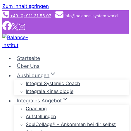
Zum Inhalt springen
+49 (0) 911 31 56 07
info@balance-system.world
Startseite
Über Uns
Ausbildungen
Integral Systemic Coach
Integrale Kinesiologie
Integrales Angebot
Coaching
Aufstellungen
SoulCollage® – Ankommen bei dir selbst